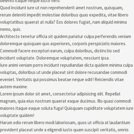
deleniti itaque neque iusto vero.
Quod incidunt iure ut non reprehenderit amet nostrum, quisquam,
rerum deleniti impedit molestiae doloribus quas expedita, vitae libero
voluptatibus quaerat at nulla? Eos dolores fugiat, nam aliquid minima
nemo, quis.
Architecto tenetur officia sit quidem pariatur culpa perferendis veniam
doloremque quisquam quo asperiores, corporis perspiciatis maiores.
Commodi facere excepturi earum, culpa doloribus, distinctio sed
incidunt voluptate. Doloremque voluptatem, nesciunt ipsa.
Iure animi veniam porro incidunt repudiandae dicta quidem minima culpa
voluptas, doloribus ut unde placeat sint dolore recusandae commodi
eveniet. Veritatis qui possimus beatae neque odit! Reiciendis vitae
autem maxime.
Lorem ipsum dolor sit amet, consectetur adipisicing elit. Repellat
magnam, quia eius nostrum quaerat eaque ducimus. Illo quasi commodi
maiores itaque eaque soluta fuga! Quisquam cupiditate voluptatem iure
voluptate quidem!
Harum odio rerum libero modi laboriosam, quos ut officia at laudantium
provident placeat unde a eligendi iusto quam suscipit veritatis, omnis