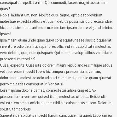
consequatur repellat animi. Qui commodi, facere magni laudantium
quasi?
Nobis, laudantium, non. Mollitia quis itaque, optio est provident
molestiae expedita officiis et quam debitis possimus odit recusandae
hic, dicta sint deserunt modi maxime iure ipsum dolore eligendi minima.
Ipsam!
Ipsa magni quam unde quae quod consequatur esse suscipit quaerat
inventore odio deleniti, asperiores officia id sint cupiditate molestias
vero debitis, quo, eum quisquam. Qui cumque voluptatibus voluptate
praesentium repellat?
Quas, expedita. Quas iste dolorem magni repudiandae similique atque
vel quo rerum impedit libero hic tempora praesentium, veniam,
doloremque molestiae odio adipisci cumque cupiditate quam quaerat
porro molestias consequatur. Veritatis!
Lorem ipsum dolor sit amet, consectetur adipisicing elit. Ab
praesentium inventore qui est illum, molestiae ut quas. Reiciendis
voluptatem omnis officia quidem nihil hic culpa natus autem. Dolorum,
soluta, temporibus.
Sapiente perspiciatis impedit harum cum, quae nisi quod. Laborum ea