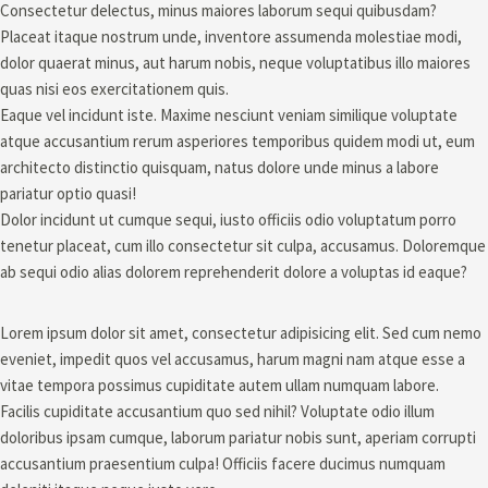
Consectetur delectus, minus maiores laborum sequi quibusdam?
Placeat itaque nostrum unde, inventore assumenda molestiae modi,
dolor quaerat minus, aut harum nobis, neque voluptatibus illo maiores
quas nisi eos exercitationem quis.
Eaque vel incidunt iste. Maxime nesciunt veniam similique voluptate
atque accusantium rerum asperiores temporibus quidem modi ut, eum
architecto distinctio quisquam, natus dolore unde minus a labore
pariatur optio quasi!
Dolor incidunt ut cumque sequi, iusto officiis odio voluptatum porro
tenetur placeat, cum illo consectetur sit culpa, accusamus. Doloremque
ab sequi odio alias dolorem reprehenderit dolore a voluptas id eaque?
Lorem ipsum dolor sit amet, consectetur adipisicing elit. Sed cum nemo
eveniet, impedit quos vel accusamus, harum magni nam atque esse a
vitae tempora possimus cupiditate autem ullam numquam labore.
Facilis cupiditate accusantium quo sed nihil? Voluptate odio illum
doloribus ipsam cumque, laborum pariatur nobis sunt, aperiam corrupti
accusantium praesentium culpa! Officiis facere ducimus numquam