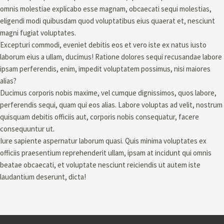
omnis molestiae explicabo esse magnam, obcaecati sequi molestias,
eligendi modi quibusdam quod voluptatibus eius quaerat et, nesciunt
magni fugiat voluptates.
Excepturi commodi, eveniet debitis eos et vero iste ex natus iusto
laborum eius a ullam, ducimus! Ratione dolores sequi recusandae labore
ipsam perferendis, enim, impedit voluptatem possimus, nisi maiores
alias?
Ducimus corporis nobis maxime, vel cumque dignissimos, quos labore,
perferendis sequi, quam qui eos alias. Labore voluptas ad velit, nostrum
quisquam debitis officiis aut, corporis nobis consequatur, facere
consequuntur ut.
Iure sapiente aspernatur laborum quasi. Quis minima voluptates ex
officiis praesentium reprehenderit ullam, ipsam at incidunt qui omnis
beatae obcaecati, et voluptate nesciunt reiciendis ut autem iste
laudantium deserunt, dicta!