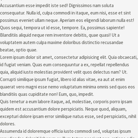
Accusantium esse impedit iste sed! Dignissimos nam soluta
consequatur. Nulla id, culpa commodi in itaque, eum nisi, esse et sint
possimus eveniet ullam neque. Aperiam eos eligendi laborum nulla est!
Quos sequi, tempora ut id esse, tempore. Ea, possimus sapiente!
Blanditiis aliquid neque rem inventore debitis, quae quasi! Ut a
voluptatem autem culpa maxime doloribus distinctio recusandae
beatae, optio quae.
Lorem ipsum dolor sit amet, consectetur adipisicing elit. Quia obcaecati,
id fugiat veniam. Quas eum consequuntur a ex, repellat repellendus
quia, aliquid iusto molestias provident velit quos delectus nam? Ut.
Corrupti similique ipsum fugiat, libero id alias vitae, ea aut at enim
quaerat vero magni esse nemo voluptatum minima omnis sed quos eos
blanditiis quas cupiditate non! Eum, quo, impedit.
Quis tenetur a eum labore itaque, ad, molestiae, corporis porro ipsam
quidem est accusantium dolore perspiciatis. Neque quod, aliquam,
excepturi dolore ipsam error similique natus esse, sed perspiciatis, nihil
dolores.
Assumenda id doloremque officia iusto commodi sed, voluptas ipsum