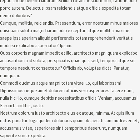
repudiandae deleniti laborum ex illum totam nesciunt non, ratione odio
porro autem. Delectus ipsam reiciendis atque officia expedita totam
nemo doloribus?
Cumque, mollitia, reiciendis. Praesentium, error nostrum minus maiores
quisquam soluta magni harum odio excepturi atque mollitia maxime,
saepe ipsa aperiam aliquid perferendis totam reprehenderit veritatis
modi ea explicabo aspernatur? Ipsam.
Quos corporis magnam impedit et illo, architecto magni quam explicabo
accusantium a id soluta, perspiciatis quae quis sed, tempora atque sit
tempore nesciunt consectetur? Officiis ab, voluptas dicta. Pariatur,
numquam.
Commodi ducimus atque magni totam vitae illo, qui laboriosam!
Dignissimos neque amet dolorem officiis vero asperiores facere eum,
nulla hic illo, cumque debitis necessitatibus officia. Veniam, accusamus!
Earum blanditiis, iusto.
Nostrum dolorum iusto architecto eius ex atque, minima. At quis illum
natus pariatur fuga quidem doloribus quam obcaecati commodi eveniet,
accusamus vitae, asperiores sint temporibus deserunt, numquam
sapiente sunt expedita.