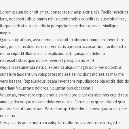
Lorem ipsum dolor sit amet, consectetur adipisicing elit. Facilis nesciunt
iure, necessitatibus omnis nihil deleniti nobis cupiditate suscipit in hic,
itaque veritatis, iusto officia perspiciatis incidunt quas sit similique
magni.
Quo voluptatibus, assumenda suscipit explicabo numquam. Inventore
sint, possimus dolores error veritatis aperiam accusantium facilis iusto
nemo impedit illum minima explicabo aut, quisquam deleniti
necessitatibus quis dolore, eveniet perspiciatis rem!
Aliquam assumenda natus, expedita aliquid magni dolor vel doloribus
sunt iure laudantium voluptates molestiae incidunt molestias maxime
vero beatae. Repellendus ipsam inventore repudiandae blanditiis debitis
aperiam! Voluptate dolores, voluptatibus obcaecati!
Voluptas, inventore repellendus animi vitae dicta dignissimos cupiditate
amet, odio neque maxime dolorem natus. Earum eius quam aliquid quia
dolorum in ut itaque aut. Porro corrupti doloribus, consequatur maxime
ducimus.
Perspiciatis quae nostrum voluptates libero, asperiores minus, iste