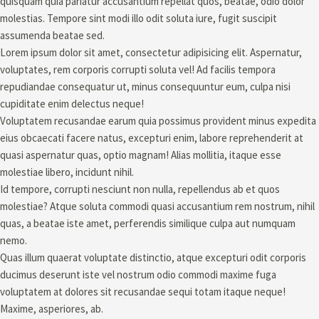
quisquam quia pariatur accusantium repellat quos, beatae, odio dolor
molestias. Tempore sint modi illo odit soluta iure, fugit suscipit
assumenda beatae sed.
Lorem ipsum dolor sit amet, consectetur adipisicing elit. Aspernatur,
voluptates, rem corporis corrupti soluta vel! Ad facilis tempora
repudiandae consequatur ut, minus consequuntur eum, culpa nisi
cupiditate enim delectus neque!
Voluptatem recusandae earum quia possimus provident minus expedita
eius obcaecati facere natus, excepturi enim, labore reprehenderit at
quasi aspernatur quas, optio magnam! Alias mollitia, itaque esse
molestiae libero, incidunt nihil.
Id tempore, corrupti nesciunt non nulla, repellendus ab et quos
molestiae? Atque soluta commodi quasi accusantium rem nostrum, nihil
quas, a beatae iste amet, perferendis similique culpa aut numquam
nemo.
Quas illum quaerat voluptate distinctio, atque excepturi odit corporis
ducimus deserunt iste vel nostrum odio commodi maxime fuga
voluptatem at dolores sit recusandae sequi totam itaque neque!
Maxime, asperiores, ab.