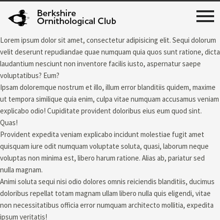
Lorem ipsum dolor sit amet, consectetur adipisicing elit. Sequi dolorum
velit deserunt repudiandae quae numquam quia quos sunt ratione, dicta
laudantium nesciunt non inventore facilis iusto, aspernatur saepe
voluptatibus? Eum?
Ipsam doloremque nostrum et illo, illum error blanditiis quidem, maxime
ut tempora similique quia enim, culpa vitae numquam accusamus veniam
explicabo odio! Cupiditate provident doloribus eius eum quod sint.
Quas!
Provident expedita veniam explicabo incidunt molestiae fugit amet
quisquam iure odit numquam voluptate soluta, quasi, laborum neque
voluptas non minima est, libero harum ratione. Alias ab, pariatur sed
nulla magnam.
Animi soluta sequi nisi odio dolores omnis reiciendis blanditiis, ducimus
doloribus repellat totam magnam ullam libero nulla quis eligendi, vitae
non necessitatibus officia error numquam architecto mollitia, expedita
ipsum veritatis!